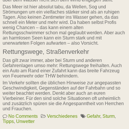
Das Meer ist hier absolut tabu, da Wellen, Sog und
Strömungen um ein vielfaches stärker sind als an ruhigen
Tagen. Also keinen Zentimeter ins Wasser gehen, da das
schnell ein Meter und mehr wird. Da haben selbst Profis
wenig Chancen – das kann einem alten
Rettungsschwimmer schon mal geglaubt werden. Aber auch
an harmlosen Seen kann ein Sturm stark und mit
unerwarteten Folgen aufwarten – also Vorsicht.
Rettungswege, Straßenverkehr
Das gilt zwar immer, aber bei Sturm und anderen
Gefahrenlagen umso mehr: Rettungswege freihalten. Auch
ein Auto am Rand einer Zufahrt kann das breite Fahrzeug
von Feuerwehr oder THW behindern.
Im Verkehr sollten die üblichen Hinweise zur angepassten
Geschwindigkeit, Gegenständen auf der Fahrbahn und so
weiter beachtet werden. Denkt aber auch an euren
Vierbeiner. Für den sind solche Situationen oft unheimlich
und zusätzlich spüren sie die Angespanntheit von Herrchen
und Frauchen.
No Comments
Verschiedenes
Gefahr
,
Sturm
,
Tipps
,
Unwetter