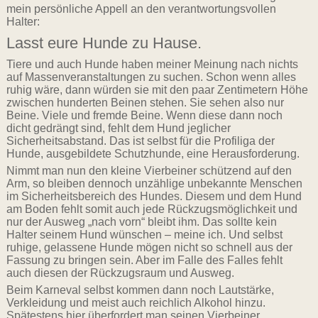
mein persönliche Appell an den verantwortungsvollen
Halter:
Lasst eure Hunde zu Hause.
Tiere und auch Hunde haben meiner Meinung nach nichts
auf Massenveranstaltungen zu suchen. Schon wenn alles
ruhig wäre, dann würden sie mit den paar Zentimetern Höhe
zwischen hunderten Beinen stehen. Sie sehen also nur
Beine. Viele und fremde Beine. Wenn diese dann noch
dicht gedrängt sind, fehlt dem Hund jeglicher
Sicherheitsabstand. Das ist selbst für die Profiliga der
Hunde, ausgebildete Schutzhunde, eine Herausforderung.
Nimmt man nun den kleine Vierbeiner schützend auf den
Arm, so bleiben dennoch unzählige unbekannte Menschen
im Sicherheitsbereich des Hundes. Diesem und dem Hund
am Boden fehlt somit auch jede Rückzugsmöglichkeit und
nur der Ausweg „nach vorn“ bleibt ihm. Das sollte kein
Halter seinem Hund wünschen – meine ich. Und selbst
ruhige, gelassene Hunde mögen nicht so schnell aus der
Fassung zu bringen sein. Aber im Falle des Falles fehlt
auch diesen der Rückzugsraum und Ausweg.
Beim Karneval selbst kommen dann noch Lautstärke,
Verkleidung und meist auch reichlich Alkohol hinzu.
Spätestens hier überfordert man seinen Vierbeiner.